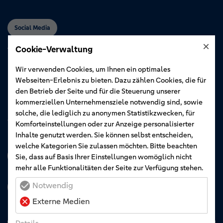
Social Media
×
Cookie-Verwaltung
Verbundenheit?
Bei uns auf
allen Kanälen.
Wir verwenden Cookies, um Ihnen ein optimales
Webseiten-Erlebnis zu bieten. Dazu zählen Cookies, die für
den Betrieb der Seite und für die Steuerung unserer
Folgen Sie uns.
kommerziellen Unternehmensziele notwendig sind, sowie
solche, die lediglich zu anonymen Statistikzwecken, für
Auf Instagram und LinkedIn.
Komforteinstellungen oder zur Anzeige personalisierter
Inhalte genutzt werden. Sie können selbst entscheiden,
welche Kategorien Sie zulassen möchten. Bitte beachten
Zum Instagram Profil
Sie, dass auf Basis Ihrer Einstellungen womöglich nicht
mehr alle Funktionalitäten der Seite zur Verfügung stehen.
Notwendig
Zum LinkedIn Profil
Externe Medien