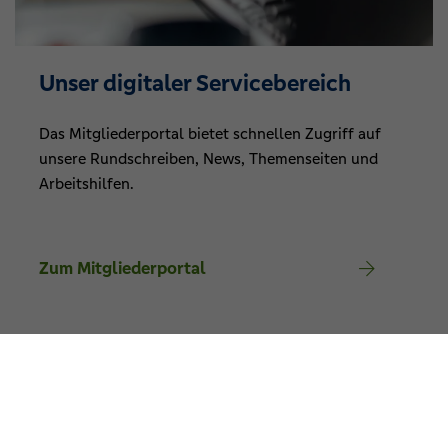
Unser digitaler Servicebereich
Das Mitgliederportal bietet schnellen Zugriff auf
unsere Rundschreiben, News, Themenseiten und
Arbeitshilfen.
Zum Mitgliederportal
Weil Nähe verbindet: