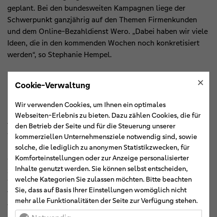
geplant. Bei den bundesweiten Kampagnen liege der
Schwerpunkt ganzjährig auf den Themen Firmenkunden
und dem Online-Bezahldienst Wero. „Dabei haben wir viele
Ideen, die in den kommenden Wochen noch konkretisiert
werden“, so Stephanie Hempel.
KI: Rasante Entwicklung
×
Cookie-Verwaltung
Marc Weegen, beim BVR verantwortlich für die
Markenstrategie und -Kommunikation, zeigte die rasante
Wir verwenden Cookies, um Ihnen ein optimales
Entwicklung im Bereich der KI auf. So habe Vodafone in der
Webseiten-Erlebnis zu bieten. Dazu zählen Cookies, die für
vergangenen Woche das erste vollständig mit KI erstellte
den Betrieb der Seite und für die Steuerung unserer
Werbevideo geschaltet, das vollkommen real wirke. Es sei
kommerziellen Unternehmensziele notwendig sind, sowie
nicht erkennbar, dass der Spot ohne „echte Menschen und
solche, die lediglich zu anonymen Statistikzwecken, für
Komforteinstellungen oder zur Anzeige personalisierter
Orte“ erstellt worden sei. „Das wird mehr und mehr
Inhalte genutzt werden. Sie können selbst entscheiden,
Standard in der Video- und Fotoerstellung“, so Marc
welche Kategorien Sie zulassen möchten. Bitte beachten
Weegen. Noch vor zwei Jahren seien die ersten KI-basierten
Sie, dass auf Basis Ihrer Einstellungen womöglich nicht
Videos und Fotos leicht zu identifizieren gewesen. Heute
mehr alle Funktionalitäten der Seite zur Verfügung stehen.
falle es selbst Profis schwer, zwischen real und KI zu