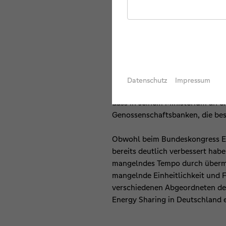
weiteren positiven Effekte für 
Wertschöpfung vor Ort. Er rief
Finanzierungsprobleme: Wärmene
Sebastian Sladek, Vorstand der 
gelte insbesondere für den Bür
einem Finanzierungsproblem kon
Datenschutz
Impressum
akzeptiert und dies entwickele 
dass in seinem Ministerium an e
Genossenschaftsbanken, die bes
Obwohl beim Bundeskongress Ein
bereits deutlich verbessert hab
mangelndes Tempo durch übermäß
mangelnde Einheitlichkeit und F
verschiedenen Abgeordneten des
Energy Sharing in Deutschland