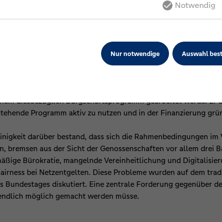
Notwendig
die Bürgerinnen und Bürger bereits spürbar seien: Gesunkene Str
 die rund 880 Energiegenossenschaften dabei zur weiteren Zusam
tze nicht kreditfähig
EWS Elektrizitätswerke Schönau eG, lobte die Arbeit des Bundes
Nur notwendige
Auswahl best
okratieabbau. Allerdings seien die Energiegenossenschaften b
frontiert. So werden (Strom- und Wärme-)Netze von den Banken
sich zum „Showstopper für die Wärmewende“, sagte Sebastian Sla
inem diesbezüglich Bürgschaftsprogramm gearbeitet werde. Er ap
tehende Programm aktiv zu nutzen und in der Finanzierung grün
igkeit darüber bestand, dass sich die Rahmenbedingungen im V
en, bremsen aus der Sicht der Genossenschaften vor allem drei B
ige Bürokratie, mangelnde Vereinheitlichung und Digitalisie
airness bei Netzentgelten. Diese Probleme wurden auf dem tradi
 Bundestages diskutiert. Eine zentrale Forderung gegenüber der
 endlich möglich gemacht werden müsse.