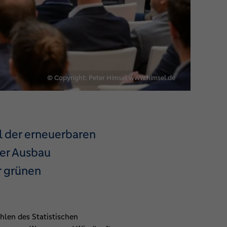
© Copyright: Peter Himsel www.himsel.de
l der erneuerbaren
der Ausbau
r grünen
hlen des Statistischen