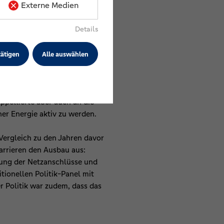
Externe Medien
ompreise und eine greifbare
menarbeit auf.
Details
wirtschaftsministerium. Dies
ätigen
Alle auswählen
eim Ausbau von Wärmenetzen mit
 nicht als Sicherungsmittel
dek. Der Staatssekretär sagte,
pellierte aber auch an die
er Energie aktiv zu werden.
ergleich zu den Jahren davor
arrieren den Ausbau aus:
rung der Netzanschlüsse und
tionellen Politik-Panel mit
 Politik war zudem, dass das