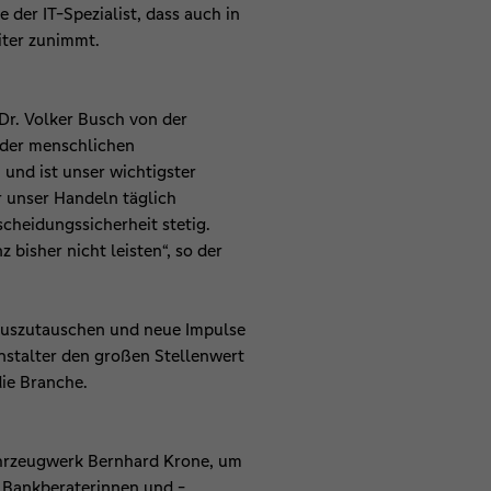
der IT-Spezialist, dass auch in
iter zunimmt.
 Dr. Volker Busch von der
i der menschlichen
nd ist unser wichtigster
r unser Handeln täglich
cheidungssicherheit stetig.
bisher nicht leisten“, so der
 auszutauschen und neue Impulse
nstalter den großen Stellenwert
ür die Branche.
ahrzeugwerk Bernhard Krone, um
n Bankberaterinnen und -