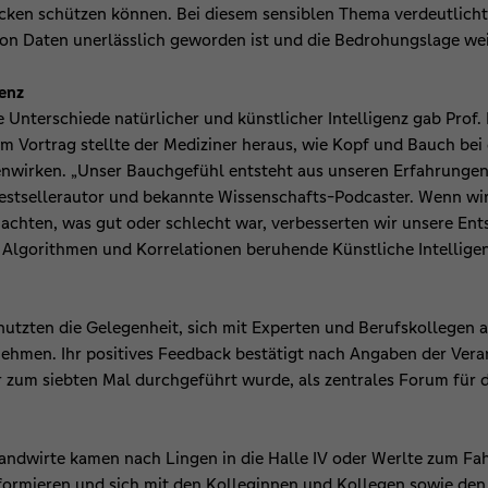
en schützen können. Bei diesem sensiblen Thema verdeutlichte 
von Daten unerlässlich geworden ist und die Bedrohungslage we
genz
 Unterschiede natürlicher und künstlicher Intelligenz gab Prof.
em Vortrag stellte der Mediziner heraus, wie Kopf und Bauch be
irken. „Unser Bauchgefühl entsteht aus unseren Erfahrungen u
Bestsellerautor und bekannte Wissenschafts-Podcaster. Wenn wi
achten, was gut oder schlecht war, verbesserten wir unsere Ents
 Algorithmen und Korrelationen beruhende Künstliche Intelligenz 
nutzten die Gelegenheit, sich mit Experten und Berufskollegen
nehmen. Ihr positives Feedback bestätigt nach Angaben der Vera
er zum siebten Mal durchgeführt wurde, als zentrales Forum f
andwirte kamen nach Lingen in die Halle IV oder Werlte zum F
nformieren und sich mit den Kolleginnen und Kollegen sowie de