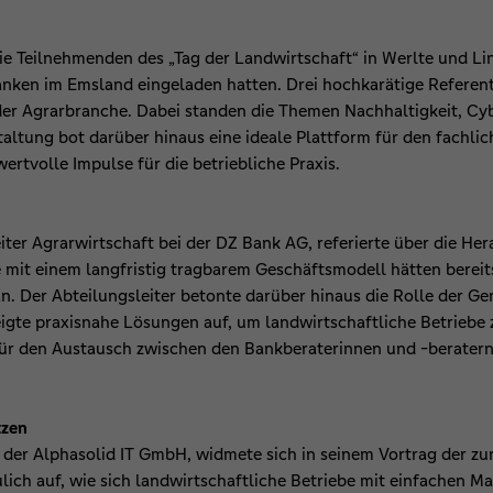
ie Teilnehmenden des „Tag der Landwirtschaft“ in Werlte und L
anken im Emsland eingeladen hatten. Drei hochkarätige Referen
der Agrarbranche. Dabei standen die Themen Nachhaltigkeit, Cyb
staltung bot darüber hinaus eine ideale Plattform für den fachl
rtvolle Impulse für die betriebliche Praxis.
iter Agrarwirtschaft bei der DZ Bank AG, referierte über die 
e mit einem langfristig tragbarem Geschäftsmodell hätten bereit
. Der Abteilungsleiter betonte darüber hinaus die Rolle der G
igte praxisnahe Lösungen auf, um landwirtschaftliche Betriebe 
ür den Austausch zwischen den Bankberaterinnen und -beratern
ützen
 der Alphasolid IT GmbH, widmete sich in seinem Vortrag der
ulich auf, wie sich landwirtschaftliche Betriebe mit einfachen M