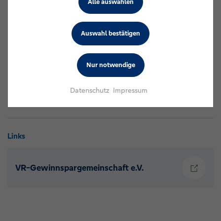
Alle auswählen
Volksbank Süd-Emsland eG, Spelle
Raiffeisen-Volksbank Varel-Nordenham eG, Varel
Auswahl bestätigen
Raiffeisenbank Wesermarsch-Süd eG, Brake
Raiffeisenbank Wiesedermeer-Wiesede-Marcardsmoor
eG, Friedeburg
Nur notwendige
Datenschutz
Impressum
Links
VR-Gewinnspargemeinschaft e.V.