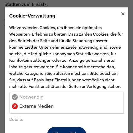
Städten zum Einsatz.
×
Cookie-Verwaltung
Aus Weser-Ems waren Gewinnerinnen und Gewinner
folgender Genossenschaftsbanken dabei:
Wir verwenden Cookies, um Ihnen ein optimales
Webseiten-Erlebnis zu bieten. Dazu zählen Cookies, die für
Volksbank Dammer Berge eG, Damme
den Betrieb der Seite und für die Steuerung unserer
Emsländische Volksbank eG, Lingen
kommerziellen Unternehmensziele notwendig sind, sowie
solche, die lediglich zu anonymen Statistikzwecken, für
Raiffeisenbank Flachsmeer eG, Westoverledingen
Komforteinstellungen oder zur Anzeige personalisierter
Raiffeisen-Volksbank Fresena eG, Norden
Inhalte genutzt werden. Sie können selbst entscheiden,
Grafschafter Volksbank eG, Nordhorn
welche Kategorien Sie zulassen möchten. Bitte beachten
Hümmlinger Volksbank eG, Werlte
Sie, dass auf Basis Ihrer Einstellungen womöglich nicht
VR-Bank in Südoldenburg eG, Garrel
mehr alle Funktionalitäten der Seite zur Verfügung stehen.
Volksbank eG Lohne-Dinklage-Steinfeld-Mühlen,
Notwendig
Lohne
Volksbank Niedergrafschaft eG, Uelsen
Externe Medien
Volksbank eG Oldenburg Land-Delmenhorst,
Wildeshausen
Details
Ostfriesische Volksbank eG, Leer
Raiffeisenbank Rastede eG, Rastede