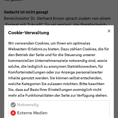
Gedacht ist nicht gesagt
Bereichsleiter Dr. Gerhard Kroon sprach zudem von einem
„Format mit Zukunft“. So sei geplant, das Bankfachwirt-
×
Studium nochmals aufzuwerten. Darauf bereite sich die
Cookie-Verwaltung
Genossenschaftsakademie Weser-Ems und das BankColleg
Wir verwenden Cookies, um Ihnen ein optimales
auf jeden Fall vor. Verbandsdirektor Johannes Freundlieb
Webseiten-Erlebnis zu bieten. Dazu zählen Cookies, die für
betonte, dass die immer komplexer werdende Bankenwelt
den Betrieb der Seite und für die Steuerung unserer
künftig sicherlich eine steigende Zahl von akademischen
kommerziellen Unternehmensziele notwendig sind, sowie
Kräften erfordere. Dabei komme es
solche, die lediglich zu anonymen Statistikzwecken, für
aber nicht immer nur auf das Fachwissen selbst an. Für
Komforteinstellungen oder zur Anzeige personalisierter
Führungskräfte sei mitentscheidend, wie sie ihre Ziele,
Inhalte genutzt werden. Sie können selbst entscheiden,
Vorgaben und ihre Unternehmensphilosophie
welche Kategorien Sie zulassen möchten. Bitte beachten
kommunizierten. „Gedacht ist nicht gesagt, gesagt ist nicht
Sie, dass auf Basis Ihrer Einstellungen womöglich nicht
gehört, gehört ist nicht verstanden, verstanden ist nicht
mehr alle Funktionalitäten der Seite zur Verfügung stehen.
einverstanden, einverstanden ist nicht angewendet,
Notwendig
angewendet ist noch lange nicht beibehalten“, zitierte er
Externe Medien
den Wiener Verhaltensforscher und Nobelpreisträger