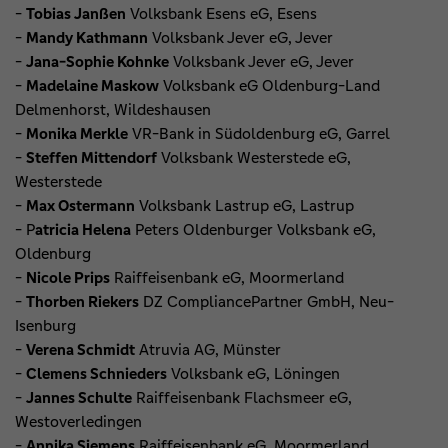
-
Tobias Janßen
Volksbank Esens eG, Esens
-
Mandy Kathmann
Volksbank Jever eG, Jever
-
Jana-Sophie Kohnke
Volksbank Jever eG, Jever
-
Madelaine Maskow
Volksbank eG Oldenburg-Land
Delmenhorst, Wildeshausen
-
Monika Merkle
VR-Bank in Südoldenburg eG, Garrel
-
Steffen Mittendorf
Volksbank Westerstede eG,
Westerstede
-
Max Ostermann
Volksbank Lastrup eG, Lastrup
- P
atricia Helena
Peters Oldenburger Volksbank eG,
Oldenburg
-
Nicole Prips
Raiffeisenbank eG, Moormerland
-
Thorben Riekers
DZ CompliancePartner GmbH, Neu-
Isenburg
-
Verena Schmidt
Atruvia AG, Münster
-
Clemens Schnieders
Volksbank eG, Löningen
-
Jannes Schulte
Raiffeisenbank Flachsmeer eG,
Westoverledingen
-
Annika Siemens
Raiffeisenbank eG, Moormerland