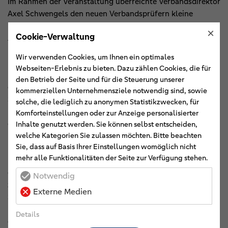
Im Rahmen der Veranstaltung überreichte Verbandsdirektor
Axel Schwengels den neuen Verbandsprüfern kleine
Präsente und gratulierte herzlich zum erfolgreichen
×
Cookie-Verwaltung
Abschluss. In seinen Worten hob er die hohe fachliche und
persönliche Leistung hervor, die für das Bestehen der
Wir verwenden Cookies, um Ihnen ein optimales
Prüfungen erforderlich sei. Zugleich gab er einen kurzen
Webseiten-Erlebnis zu bieten. Dazu zählen Cookies, die für
Überblick über die vielfältigen beruflichen Perspektiven,
den Betrieb der Seite und für die Steuerung unserer
die sich nun eröffnen: Von einer weiteren fachlichen
kommerziellen Unternehmensziele notwendig sind, sowie
Spezialisierung über den Weg zum Wirtschaftsprüfer bis
solche, die lediglich zu anonymen Statistikzwecken, für
hin zu Führungspositionen wie dem Bankvorstand stünden
Komforteinstellungen oder zur Anzeige personalisierter
den Absolventinnen und Absolventen zahlreiche
Inhalte genutzt werden. Sie können selbst entscheiden,
welche Kategorien Sie zulassen möchten. Bitte beachten
Entwicklungsoptionen offen.
Sie, dass auf Basis Ihrer Einstellungen womöglich nicht
mehr alle Funktionalitäten der Seite zur Verfügung stehen.
Die Teilnehmerinnen und Teilnehmer selbst blickten
ebenfalls positiv auf die zurückliegende Ausbildungsphase
Notwendig
zurück. Gelobt wurden insbesondere die intensive
Externe Medien
Schulung sowie die große Themenvielfalt. Gerade diese
breite inhaltliche Aufstellung werde als Stärke empfunden,
Details
da sie ein ganzheitliches Verständnis der Prüfungs- und