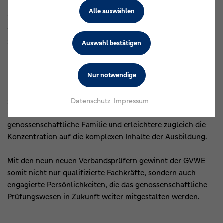
Beratungsaufgaben ermögliche. Eine frühzeitige
Alle auswählen
Spezialisierung sei zu Beginn der Ausbildung kaum
vorstellbar und aus Sicht vieler Teilnehmender auch nicht
sinnvoll.
Auswahl bestätigen
Ein weiterer Punkt, der von allen Beteiligten einhellig
Nur notwendige
betont wurde, war das Präsenzmodell der Schulungen in
Montabaur. Dieses habe sich nicht nur fachlich bewährt,
Datenschutz
Impressum
sondern biete vor allem Vorteile für das Netzwerken. Der
persönliche Austausch forme und stärke die
genossenschaftliche Familie und erleichtere zugleich die
Konzentration auf die komplexen Inhalte der Ausbildung.
Mit den neun neuen Verbandsprüfern gewinnt der GVWE
somit nicht nur qualifizierte Fachkräfte, sondern auch
engagierte Persönlichkeiten, die das genossenschaftliche
Prüfungswesen in Zukunft weiter mitgestalten werden.