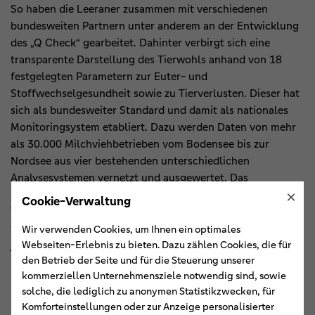
So haben die Leeraner zusammen mit verschiedenen
bundesweiten Partnern unter anderem an der Entwicklung
des „Q Check“ gearbeitet. Dahinter verbirgt sich eine
transparente Darstellung des Tierwohls anhand von 18
festgelegten Parametern zur Euter- und
Stoffwechselgesundheit sowie zu Tierverlusten. Dieser hat
sich als bundesweiter Standard und damit als nationales
Monitoringsystem etabliert. Dazu werden Daten von mehr
als 30.000 Milchviehbetrieben vom Bodensee bis zur
Nordsee aus vier bestehenden unterschiedlichen
Analysesystemen vernetzt und ausgewertet. Das
×
Monitoring ermöglicht heute eine bundesweite
Cookie-Verwaltung
Vergleichbarkeit und liefert den Landwirtinnen und -wirten
wichtige Erkenntnisse zu ihrer Betriebsoptimierung. „Denn
Wir verwenden Cookies, um Ihnen ein optimales
je besser die Tiergesundheit, desto besser auch die
Webseiten-Erlebnis zu bieten. Dazu zählen Cookies, die für
den Betrieb der Seite und für die Steuerung unserer
Leistung“, erklärt Johann Bartels.
kommerziellen Unternehmensziele notwendig sind, sowie
solche, die lediglich zu anonymen Statistikzwecken, für
Ketose-Check und Methan-Messung
Komforteinstellungen oder zur Anzeige personalisierter
Ein neu entwickeltes Angebot ist zudem der Ketose-Check.