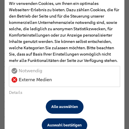
Wir verwenden Cookies, um Ihnen ein optimales
In beiden Fällen seien die Konzepte und Ideen sehr
Webseiten-Erlebnis zu bieten. Dazu zählen Cookies, die für
schlüssig gewesen, so dass die Vorhaben wohlwollend
den Betrieb der Seite und für die Steuerung unserer
begleitet werden würden. Am JAG gehören Schülerfirmen
kommerziellen Unternehmensziele notwendig sind, sowie
bereits seit einigen Jahren zum festen Bestandteil des
solche, die lediglich zu anonymen Statistikzwecken, für
Wirtschaftsunterrichts. In der angedachten
Komforteinstellungen oder zur Anzeige personalisierter
Schülergenossenschaft sollen nun die vielfältigen
Inhalte genutzt werden. Sie können selbst entscheiden,
Nachhaltigkeitsaktivitäten der JAG-Schülerschaft
welche Kategorien Sie zulassen möchten. Bitte beachten
gebündelt werden, erläuterten der betreuende Lehrer
Sie, dass auf Basis Ihrer Einstellungen womöglich nicht
Albert Alberts-Tammena sowie die Schülerschaft aus
mehr alle Funktionalitäten der Seite zur Verfügung stehen.
verschiedenen Klassenstufen beim Gründungs-Workshop.
Notwendig
Externe Medien
An der OBS Herrentor sind die Vorbereitungen zur
Gründung bereits weiter fortgeschritten. Nach dem
Details
Gründungs-Workshop Ende September in Emden wird die
Gründungsversammlung der eSG noch für das erste
Alle auswählen
Quartal dieses Jahres angepeilt. Zurzeit werden nach
Angaben der dortigen Fachbereichsleiterin Maria Jürgens-
Ihler 3D-Drucker angeschafft, für die die Schule auch
Auswahl bestätigen