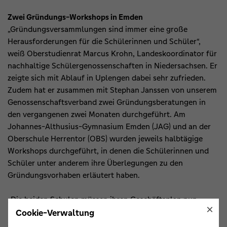
Zwei Gründungs-Workshops in Emden
„Gründungsversammlungen sind immer eine große
Herausforderungen für die Schülerinnen und Schüler“,
weiß Oberstudienrat Marcus Krohn, Landeskoordinator für
nachhaltige Schülergenossenschaften in Niedersachsen. Er
zeigte sich mit Ablauf in Uplengen dabei sehr zufrieden.
Zudem hat er zusammen mit Stephan Janssen von unserem
Genossenschaftsverband zwei Gründungsberatungen in
den vergangenen zwei Monaten durchgeführt. Am
Johannes-Althusius-Gymnasium Emden (JAG) und an der
Oberschule Herrentor (OBS) wurden jeweils halbtägige
Workshops durchgeführt, in denen die Schülerinnen und
Schüler unter anderem ihre Überlegungen zu den
Gründungsvorhaben erläutert haben.
„Die beiden Schulen müssen ihren Geschäftsplan nun
×
konkretisieren und dann entscheiden, ob sie eine
Cookie-Verwaltung
Schülergenossenschaft gründen wollen“, so Marcus Krohn.