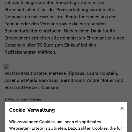
zahlreich eingesendeten Vorschläge. Zum ersten
Ehrenamtsabend mit der Preisverleihung wurden alle
Nominierten mit zwei bis drei Begleitpersonen aus der
Familie oder den Vereinen sowie die betreuenden
Bankmitarbeiter eingeladen. Neben einen Dank für Ihr
Engagement erhielten alle nominierten Ehrenämtler einen
Gutschein über 50 Euro zum Einkauf bei den
Raiffeisenagrar-Märkten.
Vorstand Ralf Stolte, Marlene Triphaus, Laura Holstein,
Josef und Maria Backhaus, Bernd Kunz, André Möller und
Vorstand Herbert Niemann.
© Medienpark Ankum
×
Cookie-Verwaltung
Wir verwenden Cookies, um Ihnen ein optimales
Webseiten-Erlebnis zu bieten. Dazu zählen Cookies, die für