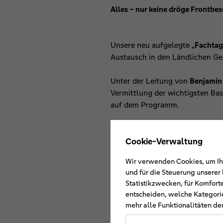
Alles – nur keine dröge Frontbe
Unsere neu aufgelegte
„Fachtag
Austausch in den Ländlichen Ge
Unter der Leitung von
Benjamin
Vermittlung der wichtigsten Ba
auf dem Programm.
Im Mittelpunkt:
Praxis, Austaus
Cookie-Verwaltung
Gemeinsam diskutierten die Teil
Wir verwenden Cookies, um Ihn
und für die Steuerung unsere
Wie gut ist unsere Genosse
Statistikzwecken, für Komfort
Welche Risiken oder Abhäng
entscheiden, welche Kategorie
Was passiert, wenn der Gesch
mehr alle Funktionalitäten der
Wie entwickeln sich Märkte 