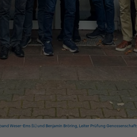
nd Weser-Ems (li.) und Benjamin Bröring, Leiter Prüfung Genossenschaft