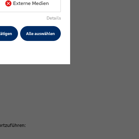
Externe Medien
öglichkeit zum Netzwerken. So
ig vom intensiven Austausch
Details
ätigen
Alle auswählen
ortzuführen: