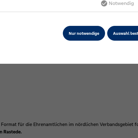
Notwendig
 das neue
Tagungsformat „mittags bis mittags“
mit abendlicher M
 betrieblichen Aufgaben flexibel koordinieren – und gleichzeit
Nur notwendige
Auswahl best
e Format für die Ehrenamtlichen im nördlichen Verbandsgebiet f
n Rastede.