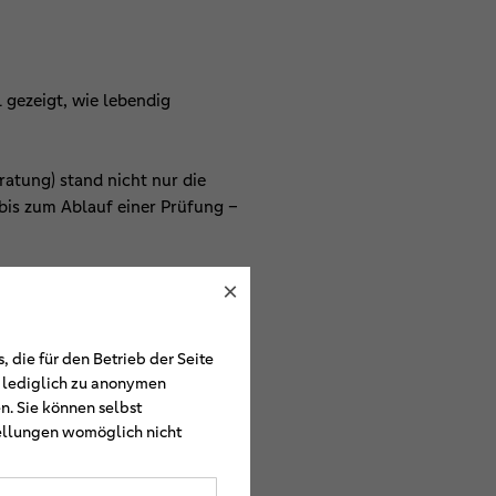
 gezeigt, wie lebendig
tung) stand nicht nur die
bis zum Ablauf einer Prüfung –
×
 die für den Betrieb der Seite
e lediglich zu anonymen
n. Sie können selbst
tellungen womöglich nicht