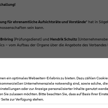
schallung!
ung für ehrenamtliche Aufsichtsräte und Vorstände“
hat in Sögel
nossenschaften sein kann.
 Bröring
(Prüfungsdienst) und
Hendrik Schultz
(Unternehmensbera
sics – vom Aufbau der Organe über die Angebote des Verbandes 
ch und Zukunftsthemen
.
nehmer u. a.:
en ein optimales Webseiten-Erlebnis zu bieten. Dazu zählen Cookies,
r kommerziellen Unternehmensziele notwendig sind, sowie solche, di
nschaft gegen Cyberangriffe geschützt?
einstellungen oder zur Anzeige personalisierter Inhalte genutzt werde
igkeiten bestehen?
n Sie zulassen möchten. Bitte beachten Sie, dass auf Basis Ihrer Eins
äftsführer kurzfristig ausfällt?
 Seite zur Verfügung stehen.
und Preise – und was bedeutet das für uns?