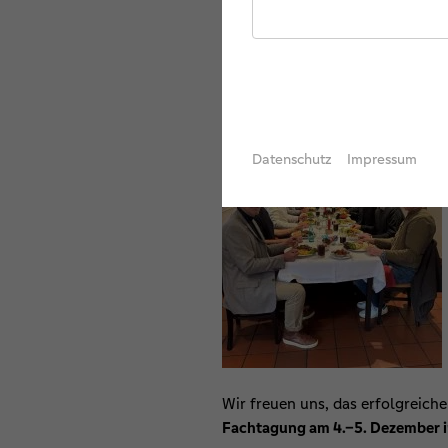
Besonders gut angekommen ist
konnten die Ehrenamtlichen ihre
profitieren.
Datenschutz
Impressum
Wir freuen uns, das erfolgreich
Fachtagung am 4.–5. Dezember i