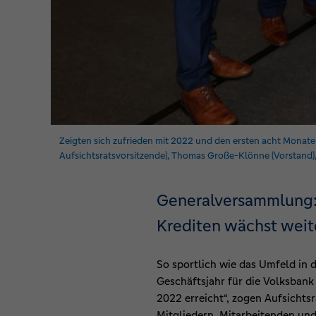
Zeigten sich zufrieden mit 2022 und den ersten acht Monaten
Aufsichtsratsvorsitzende), Thomas Große-Klönne (Vorstand), 
Generalversammlung: 
Krediten wächst weit
So sportlich wie das Umfeld in d
Geschäftsjahr für die Volksbank
2022 erreicht“, zogen Aufsicht
Mitgliedern, Mitarbeitenden und