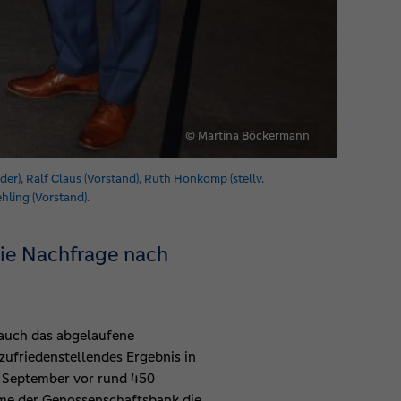
© Martina Böckermann
er), Ralf Claus (Vorstand), Ruth Honkomp (stellv.
hling (Vorstand).
Die Nachfrage nach
r auch das abgelaufene
zufriedenstellendes Ergebnis in
e September vor rund 450
umme der Genossenschaftsbank die