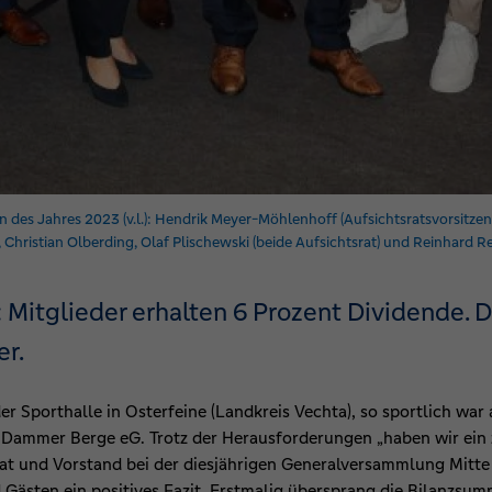
 des Jahres 2023 (v.l.): Hendrik Meyer-Möhlenhoff (Aufsichtsratsvorsitzend
Christian Olberding, Olaf Plischewski (beide Aufsichtsrat) und Reinhard Re
Mitglieder erhalten 6 Prozent Dividende. 
er.
er Sporthalle in Osterfeine (Landkreis Vechta), so sportlich wa
 Dammer Berge eG. Trotz der Herausforderungen „haben wir ein 
srat und Vorstand bei der diesjährigen Generalversammlung Mitt
 Gästen ein positives Fazit. Erstmalig übersprang die Bilanzs