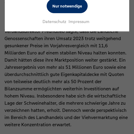
Genossenschaftsbanken sehr intakt und belastbar ist.“
Nur notwendige
Ländliche Genossenschaften stärken Marktposition
Datenschutz
Impressum
Verbandsdirektor Freundlieb sagte, dass die Ländliche
Genossenschaften ihren Umsatz 2023 trotz weitgehend
gesunkener Preise im Vorjahresvergleich mit 11,6
Milliarden Euro auf einem stabilen Niveau halten konnten.
Damit hätten diese ihre Marktposition weiter gestärkt. Ein
Jahresergebnis von mehr als 51 Millionen Euro sowie eine
überdurchschnittlich gute Eigenkapitaldecke mit Quoten
von teilweise deutlich mehr als 50 Prozent der
Bilanzsumme ermöglichten weiterhin Investitionen auf
hohem Niveau. Insbesondere habe sich die wirtschaftliche
Lage der Schweinehalter, die mehrere schwierige Jahre zu
verzeichnen hatten, erholt. Dennoch werde perspektivisch
im Bereich des Landhandels und der Viehvermarktung eine
weitere Konzentration erwartet.