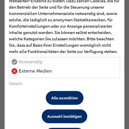
Kreditgeschäft im Vergleich zum Vorjahreszeitrum erneut
Webseiten-Erlebnis zu bieten. Dazu zählen Cookies, die für
zulegen. Die Bilanzsumme erhöhte sich danach um 1,2
den Betrieb der Seite und für die Steuerung unserer
kommerziellen Unternehmensziele notwendig sind, sowie
Prozent auf rund 39,55 Milliarden Euro. Das betreute
solche, die lediglich zu anonymen Statistikzwecken, für
Kundenkreditvolumen stieg im laufenden Jahr um 1,9
Komforteinstellungen oder zur Anzeige personalisierter
Prozent auf 40,1 Milliarden Euro und das betreute
Inhalte genutzt werden. Sie können selbst entscheiden,
Kundenanlagevolumen um 1,8 Prozent auf 39,3 Milliarden
welche Kategorien Sie zulassen möchten. Bitte beachten
Euro.
Sie, dass auf Basis Ihrer Einstellungen womöglich nicht
mehr alle Funktionalitäten der Seite zur Verfügung stehen.
Auf der Ertragsseite zeigt die Ergebnisvorschaurechnung
Notwendig
des Genossenschaftsverbandes Weser-Ems zur Jahresmitte
ein ebenfalls sehr zufriedenstellendes Niveau. Das
Externe Medien
Betriebsergebnis vor Bewertung wird danach für 2024 mit
1,01 Prozent der durchschnittlichen Bilanzsumme (dBS)
Details
zwar voraussichtlich unter dem Spitzenwert des Vorjahres
von 1,16 Prozent der dBS liegen. Grund seien in erster Linie
Alle auswählen
die erhöhten Zinsaufwendungen. Dennoch dürften die
Genossenschaftsbanken im bundesweiten Vergleich aber
Auswahl bestätigen
erneut ein Spitzenergebnis einfahren, betonte Schwengels:
„Die Zahlen zeigen, dass das Geschäftsmodell der