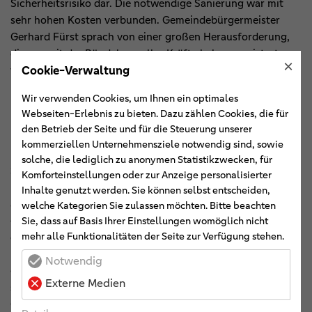
Sicherheitsrisiko dar. Die notwendige Sanierung war mit
sehr hohen Kosten verbunden. Gemeindebürgermeister
Gerhard Fürst sprach von einer großen Herausforderung,
die nur mit der Bündelung aller Kräfte habe gemeistert
×
Cookie-Verwaltung
werden können: „Umso mehr haben wir uns über die
Unterstützung der Volksbank Emstal gefreut.“
Wir verwenden Cookies, um Ihnen ein optimales
Webseiten-Erlebnis zu bieten. Dazu zählen Cookies, die für
Hohe Bedeutung für die Gemeinde
den Betrieb der Seite und für die Steuerung unserer
kommerziellen Unternehmensziele notwendig sind, sowie
Mit der Zuwendung der Volksbank Emstal und der VR-
solche, die lediglich zu anonymen Statistikzwecken, für
Stiftung wurde der Glockenstapel restauriert, der für die
Komforteinstellungen oder zur Anzeige personalisierter
Bürger eine hohe Bedeutung hat. Die Glocke wird unter
Inhalte genutzt werden. Sie können selbst entscheiden,
anderem von Ehrenamtlichen bei einem Sterbefall im Ort
welche Kategorien Sie zulassen möchten. Bitte beachten
gezogen (Totenläuten). „Uns freut es, Fresenburg bei
Sie, dass auf Basis Ihrer Einstellungen womöglich nicht
mehr alle Funktionalitäten der Seite zur Verfügung stehen.
diesem Kraftakt unterstützen zu können. Wir sind richtig
begeistert, was die Bürgerinnen und Bürger hier vor Ort
Notwendig
geschaffen haben. Und das macht uns an dieser Stelle auch
Externe Medien
stolz, Teil eines solchen Projekts zu sein“, sagte Stefanie
Glander, die das Spendenmanagement bei der Volksbank