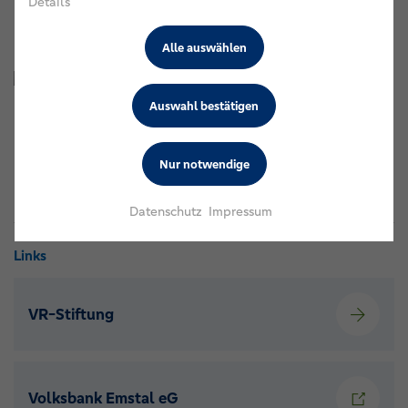
Details
Emstal eG verantwortet und den Antragsprozess begleitet
hat.
Alle auswählen
Der Glockenturm wurde behutsam auf dem Vorplatz der
Auswahl bestätigen
Fresenburger Kapelle aufgestellt.
Nur notwendige
Datenschutz
Impressum
Links
VR-Stiftung
Volksbank Emstal eG