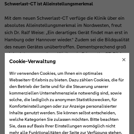
Schwerlast-CT ist Alleinstellungsmerkmal
Mit dem neuen Schwerlast-CT verfüge die Klinik über ein
absolutes Alleinstellungsmerkmal im Nordwesten, freut
sich Dr. Ralf Weise: „Ein derartiges Gerät findet man erst in
Hamburg oder Hannover wieder.“ Zudem sei die Bildqualität
des neuen Gerätes unübertroffen. Dementsprechend groß
sei das Interesse anderer Kliniken, in Friesoythe CT-Bilder
×
Cookie-Verwaltung
übergewichtiger Patienten erstellen zu lassen. Der Chefarzt
und die leitende Intensivpflegerin Nicole Kuper haben den
Wir verwenden Cookies, um Ihnen ein optimales
Unterstützer vor kurzem das System vorgeführt. Die
Webseiten-Erlebnis zu bieten. Dazu zählen Cookies, die für
elektrischen Lifte, die quer durch die Räume gleiten
den Betrieb der Seite und für die Steuerung unserer
können, bedeuteten eine erhebliche Arbeitserleichterung.
kommerziellen Unternehmensziele notwendig sind, sowie
solche, die lediglich zu anonymen Statistikzwecken, für
Land müsste eigentlich investieren
Komforteinstellungen oder zur Anzeige personalisierter
Inhalte genutzt werden. Sie können selbst entscheiden,
„Das sind Investitionen, die eigentlich das Land
welche Kategorien Sie zulassen möchten. Bitte beachten
Niedersachsen tätigen müsste“, betonte Georg Litmathe,
Sie, dass auf Basis Ihrer Einstellungen womöglich nicht
mehr alle Funktionalitäten der Seite zur Verfügung stehen.
der Vorsitzende des Stiftungsrates der BHS. Da jedoch die