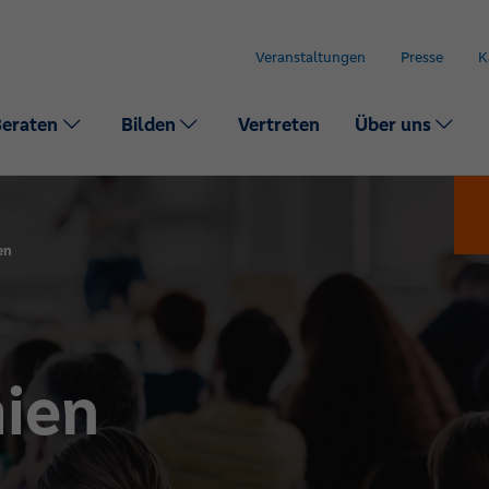
Veranstaltungen
Presse
K
Beraten
Bilden
Vertreten
Über uns
en
ien