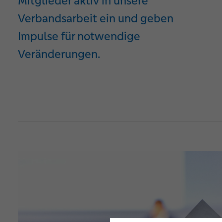
Mitglieder aktiv in unsere
Verbandsarbeit ein und geben
Impulse für notwendige
Veränderungen.