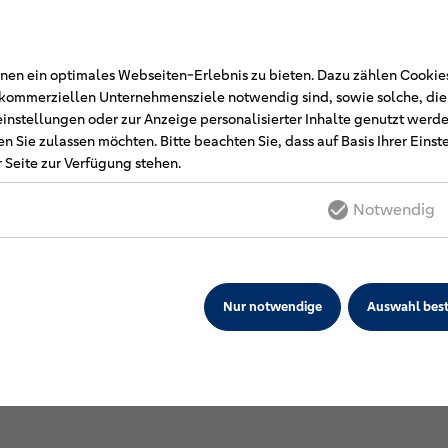
Weil unsere Mitglieder u
Beziehungen zu ihnen un
Damit wir stets wissen,
en ein optimales Webseiten-Erlebnis zu bieten. Dazu zählen Cookies,
Wege sie einschlagen, st
r kommerziellen Unternehmensziele notwendig sind, sowie solche, di
Kommunikation bei uns an
einstellungen oder zur Anzeige personalisierter Inhalte genutzt werde
unserer Mitgliedsunter
n Sie zulassen möchten. Bitte beachten Sie, dass auf Basis Ihrer Eins
Verbandsrates und des 
 Seite zur Verfügung stehen.
engen und vertrauensvol
Fachausschüssen und Fa
Notwendig
gewährleisten wir das p
Fokus auf die Interesse
Nur notwendige
Auswahl best